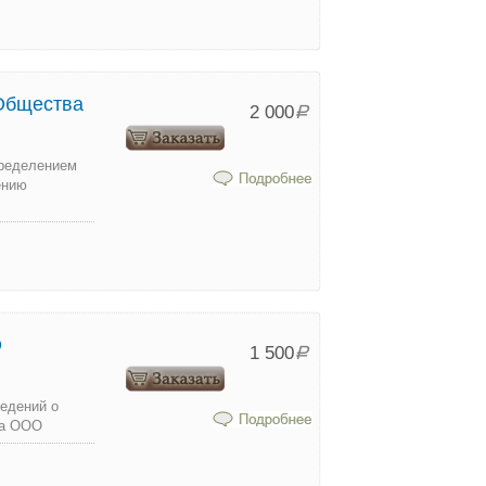
Общества
2 000
Р
пределением
ению
О
1 500
Р
ведений о
ка ООО