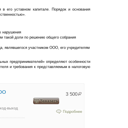
 в его уставном капитале. Порядок и основания
тственностью».
х нарушения
ции такой доли по решению общего собрания
ца, являвшегося участником ООО, его учредителям
льных предпринимателей» определяют особенности
ителя и требования к представляемым в налоговую
ООО
3 500
Р
вход-выход