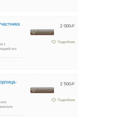
частника
2 000
Р
ва с
зацией его
юрлица-
2 500
Р
 или
капитале