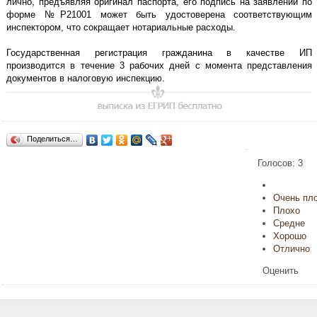
лично, предъявляя оригинал паспорта, его подпись на заявлении по
форме №Р21001 может быть удостоверена соответствующим
инспектором, что сокращает нотариальные расходы.
Государственная регистрация гражданина в качестве ИП
производится в течение 3 рабочих дней с момента представления
документов в налоговую инспекцию.
Поделиться…
4.66667
Голосов:
3
Очень пл
Плохо
Средне
Хорошо
Отлично
Оценить